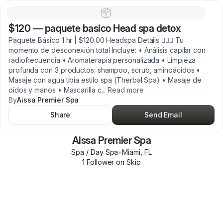
$120
—
paquete basico Head spa detox
Paquete Básico 1 hr | $120.00 Headspa Details 🧖🏻‍♀️ Tu
momento de desconexión total Incluye: • Análisis capilar con
radiofrecuencia • Aromaterapia personalizada • Limpieza
profunda con 3 productos: shampoo, scrub, aminoácidos •
Masaje con agua tibia estilo spa (Therbal Spa) • Masaje de
oídos y manos • Mascarilla c
...
Read more
By
Aissa Premier Spa
Share
Send Email
Aissa Premier Spa
Spa / Day Spa
•
Miami
,
FL
1
Follower
on Skip