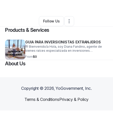
By
diana fandino
•
Other
•
Miami
,
FL
•
0 Connections
•
2 Followers
Follow Us
Products & Services
GUIA PARA INVERSIONISTAS EXTRANJEROS
👋 Bienvenido/a Hola, soy Diana Fandino, agente de
bienes raíces especializada en inversiones
inmobiliarias en la Florida, particularmente en proyectos
From
$0
de preconstrucción ideales para extranjeros que
About Us
desean proteger su capital, generar ingresos en
dólares y diversificar su patrimonio. He creado esta
guía especialmente para ti, que sueñas con tener una
propiedad en EE. UU., aunque vivas en otro país, y no
sabes por dónde empezar. Mi promesa: hacerlo
simple, claro y rentable.
Copyright ©
2026
, YoGovernment, Inc.
Terms & Conditions
Privacy & Policy